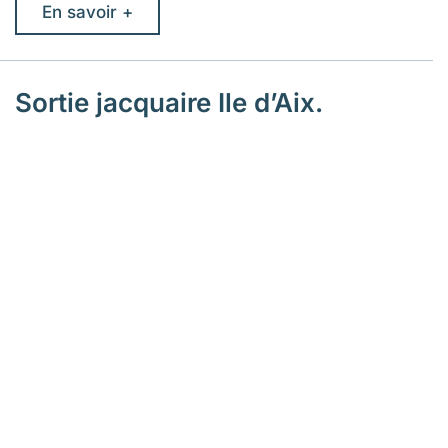
En savoir +
Sortie jacquaire Ile d’Aix.
Le 13 avril 2026
Sur 2 jours, une dizaine d’adhérents se sont
retrouvés ; organisée par Danièle L., randonnée
autour de l’île, visite du Fort Liédot. L’occasion de
revivre un moment condensé de nos pérénigrations
sur les chemins de Compostelle.
En savoir +