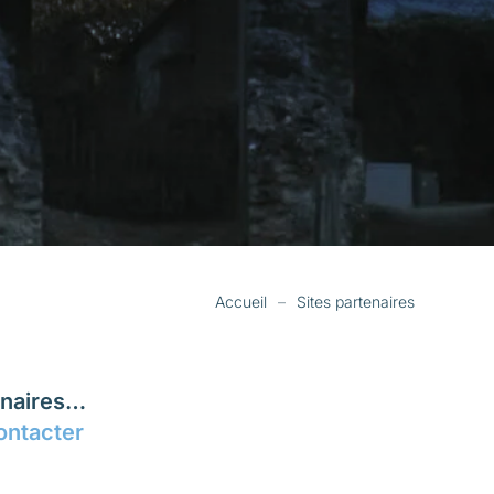
Accueil
Sites partenaires
enaires…
ontacter